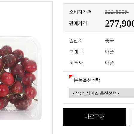
소비자가격
322,600원
277,9
판매가격
원산지
중국
브랜드
애플
제조사
애플
본품옵션선택
바로구매