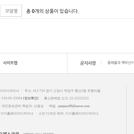
모델별
총
개의 상품이 있습니다.
0
사이트맵
동해물과 백두산이
동해물과 백두산이
동해물과 백두산이
동해물과 백두산이
페이지디자이너
주소: 412-724 경기 고양시 덕양구 행신2동 무원마을
|
10-03-33504
[정보확인]
통신판매업 신고: 22-22222222
|
개인정보관리 책임자: 신용상
메일 :
jamjary00@naver.com
|
: 가가홈페이지디자이너
스킨 디자인 제작: 가가홈페이지디자이너
|