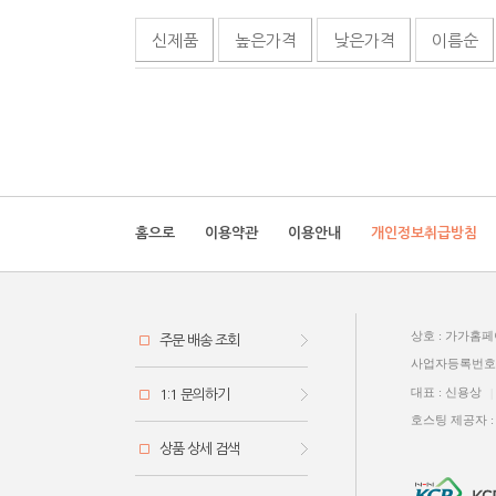
신제품
높은가격
낮은가격
이름순
홈으로
이용약관
이용안내
개인정보취급방침
상호 : 가가홈
주문 배송 조회
사업자등록번호: 5
대표 : 신용상
|
1:1 문의하기
호스팅 제공자 
상품 상세 검색