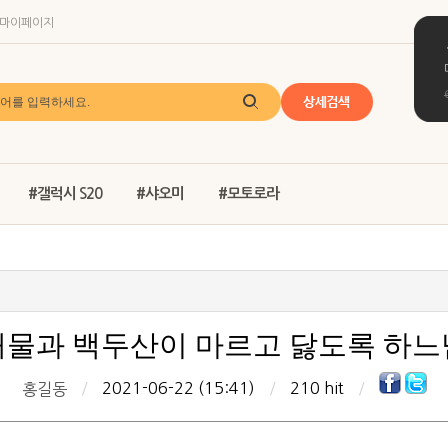
마이페이지
#갤럭시 S20
#샤오미
#모토로라
물과 백두산이 마르고 닳도록 하
/
2021-06-22 (15:41)
/
210 hit
/
홍길동