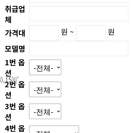
체
원 ~
원
가격대
모델명
션
15)||'
션
션